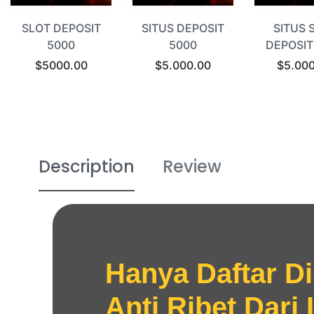
SLOT DEPOSIT
SITUS DEPOSIT
SITUS 
5000
5000
DEPOSIT
Regular
Regular
Regula
$5000.00
$5.000.00
$5.00
price
price
price
Description
Review
Hanya Daftar Dis
Anti Ribet Dari