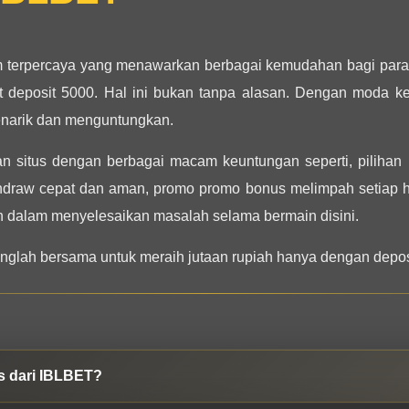
orm terpercaya yang menawarkan berbagai kemudahan bagi pa
slot deposit 5000. Hal ini bukan tanpa alasan. Dengan moda 
enarik dan menguntungkan.
an situs dengan berbagai macam keuntungan seperti, pilihan
thdraw cepat dan aman, promo promo bonus melimpah setiap h
 dalam menyelesaikan masalah selama bermain disini.
glah bersama untuk meraih jutaan rupiah hanya dengan deposi
ris dari IBLBET?