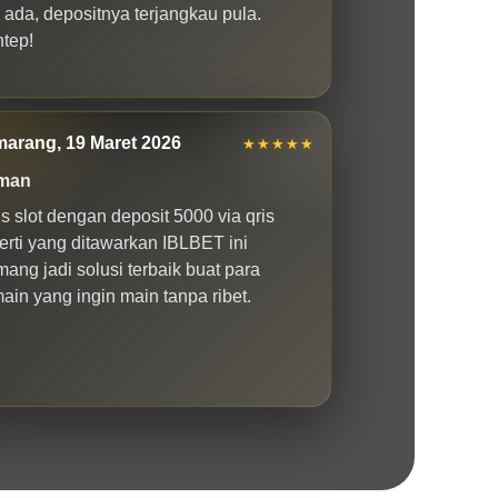
 ada, depositnya terjangkau pula.
tep!
arang, 19 Maret 2026
★★★★★
man
us slot dengan deposit 5000 via qris
erti yang ditawarkan IBLBET ini
ang jadi solusi terbaik buat para
ain yang ingin main tanpa ribet.