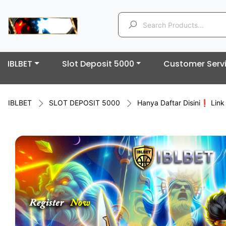
IBLBET
Slot Deposit 5000
Customer Serv
aftar terbaru, proses cepat, anti ribet, dan langsung bis
IBLBET
SLOT DEPOSIT 5000
Hanya Daftar Disini❗️ Link