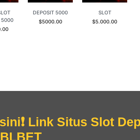
SLOT
DEPOSIT 5000
SLOT
 5000
Regular
Regular
$5000.00
$5.000.00
r
price
price
0.00
ini❗️ Link Situs Slot De
 IBLBET