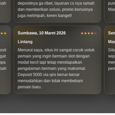
bah
depositnya ga ribet, layanan cs nya ramah
pun
dan memberikan solusi, promo bonusnya
Man
juga melimpah, keren banget!
Sumbawa, 10 Maret 2026
Sem
★★★
★★★★☆
Lintang
Ma
osit
Menurut saya, situs ini sangat cocok untuk
Sit
gat
pemain yang ingin bermain slot dengan
sep
npa
modal kecil tapi tetap mendapatkan
mem
mbah
pengalaman bermain yang maksimal.
pem
Deposit 5000 via qris benar-benar
memudahkan dan tidak membebani
pemain baru.