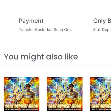
Payment
Only 
Transfer Bank dan Scan Qris
Slot Dep
You might also like